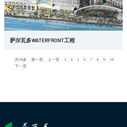
萨尔瓦多WATERFRONT工程
共56条
第一页
上一页
3
4
5
6
7
8
9
10
下一页