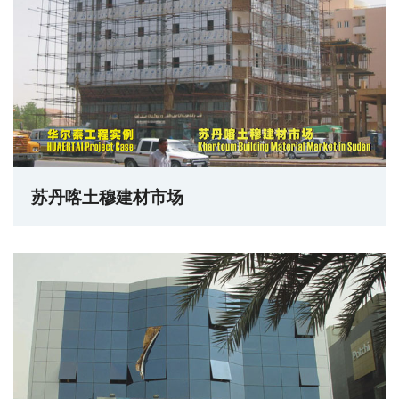
苏丹喀土穆建材市场